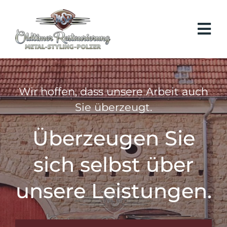
Zum
Inhalt
Togg
springen
Navi
START
Wir hoffen, dass unsere Arbeit auch
OLDTIMER
Sie überzeugt.
Überzeugen Sie
MOTORSPORT
sich selbst über
UMBAUTEN
unsere Leistungen.
TEAM